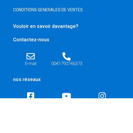
CONDITIONS GENERALES DE VENTES
Vouloir en savoir davantage?
Contactez-nous
E-mail
0041792746373
nos réseaux
HelveTic-Tac SARL, chemin de l’armoise 1, 1224 Chêne-Bougeries,
Genève Switzerland © 2008−2023. Tous les droits sont réservés.