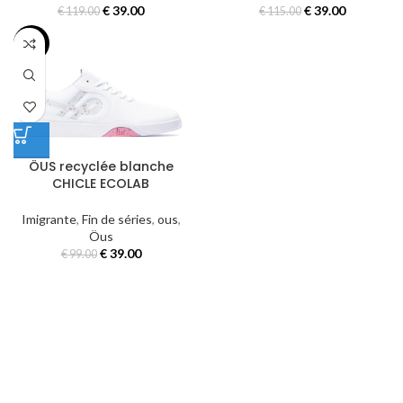
€
39.00
€
39.00
€
119.00
€
115.00
-61%
ÖUS recyclée blanche
CHICLE ECOLAB
Imigrante
,
Fin de séries
,
ous
,
Öus
€
39.00
€
99.00