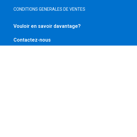
CONDITIONS GENERALES DE VENTES
Vouloir en savoir davantage?
Contactez-nous
E-mail
0041792746373
nos réseaux
HelveTic-Tac SARL, chemin de l’armoise 1, 1224 Chêne-Bougeries,
Genève Switzerland © 2008−2023. Tous les droits sont réservés.