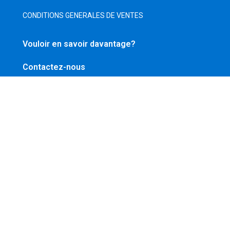
CONDITIONS GENERALES DE VENTES
Vouloir en savoir davantage?
Contactez-nous
E-mail
0041792746373
nos réseaux
HelveTic-Tac SARL, chemin de l’armoise 1, 1224 Chêne-Bougeries,
Genève Switzerland © 2008−2023. Tous les droits sont réservés.